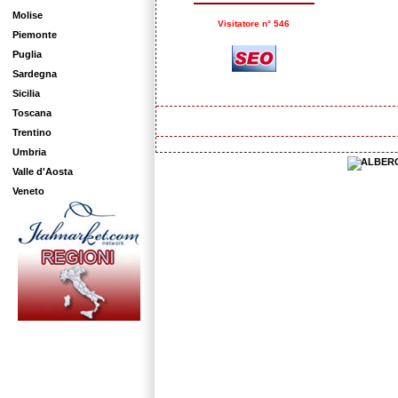
Molise
Visitatore n° 546
Piemonte
Puglia
Sardegna
Sicilia
Toscana
Trentino
Umbria
Valle d'Aosta
Veneto