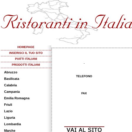
HOMEPAGE
INSERISCI IL TUO SITO
PIATTI ITALIANI
-
PRODOTTI ITALIANI
Abruzzo
TELEFONO
Basilicata
Calabria
Campania
FAX
Emilia Romagna
Friuli
Lazio
Liguria
Lombardia
Marche