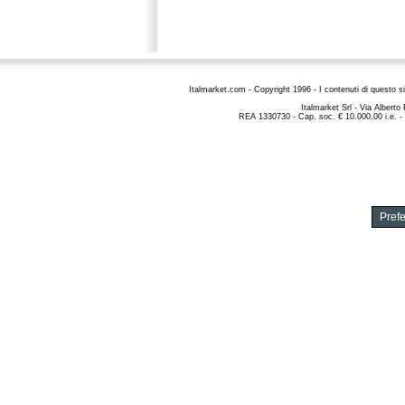
Italmarket.com - Copyright 1996 - I contenuti di questo si
Italmarket Srl
- Via Alberto
REA 1330730 - Cap. soc. € 10.000,00 i.e. -
Pref