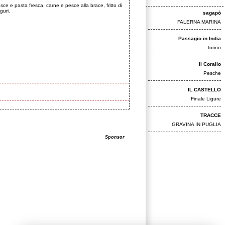
ce e pasta fresca, carne e pesce alla brace, fritto di
guri.
sagapò
FALERNA MARINA
Passagio in India
torino
Il Corallo
Pesche
IL CASTELLO
Finale Ligure
TRACCE
GRAVINA IN PUGLIA
Sponsor