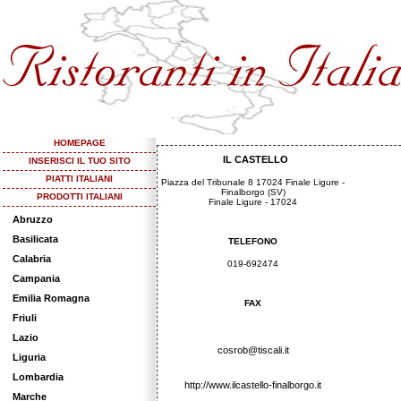
HOMEPAGE
IL CASTELLO
INSERISCI IL TUO SITO
PIATTI ITALIANI
Piazza del Tribunale 8 17024 Finale Ligure -
Finalborgo (SV)
PRODOTTI ITALIANI
Finale Ligure - 17024
Abruzzo
Basilicata
TELEFONO
Calabria
019-692474
Campania
Emilia Romagna
FAX
Friuli
Lazio
cosrob@tiscali.it
Liguria
Lombardia
http://www.ilcastello-finalborgo.it
Marche