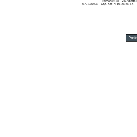
Italmarket Srl
- Via Alberto
REA 1330730 - Cap. soc. € 10.000,00 i.e. -
Pref