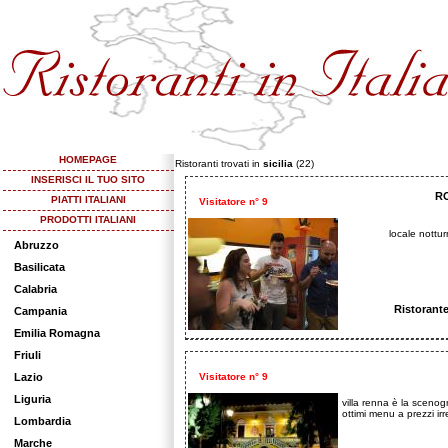
HOMEPAGE
Ristoranti trovati in
sicilia
(22)
INSERISCI IL TUO SITO
R
PIATTI ITALIANI
Visitatore n° 9
PRODOTTI ITALIANI
locale nottur
Abruzzo
Basilicata
Calabria
Ristorant
Campania
Emilia Romagna
Friuli
Lazio
Visitatore n° 9
Liguria
villa renna è la scenog
ottimi menu a prezzi irresi
Lombardia
Marche