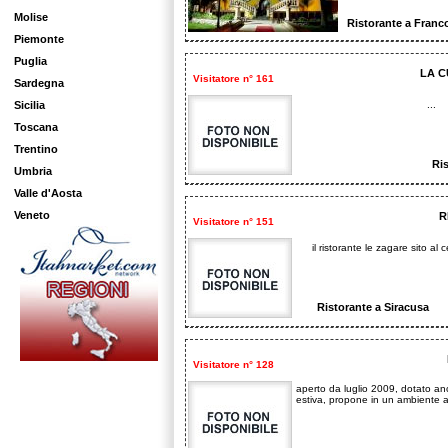
Molise
Ristorante a Franc
Piemonte
Puglia
LA C
Visitatore n° 161
Sardegna
Sicilia
...
Toscana
Trentino
Ri
Umbria
Valle d'Aosta
Veneto
R
Visitatore n° 151
il ristorante le zagare sito al 
Ristorante a Siracusa
Visitatore n° 128
aperto da luglio 2009, dotato an
estiva, propone in un ambiente ac