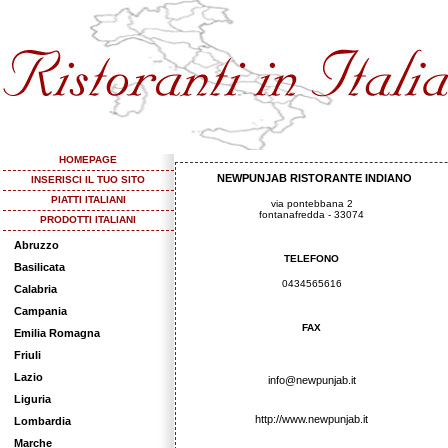
HOMEPAGE
NEWPUNJAB RISTORANTE INDIANO
INSERISCI IL TUO SITO
PIATTI ITALIANI
via pontebbana 2
fontanafredda - 33074
PRODOTTI ITALIANI
Abruzzo
TELEFONO
Basilicata
0434565616
Calabria
Campania
FAX
Emilia Romagna
Friuli
Lazio
info@newpunjab.it
Liguria
http://www.newpunjab.it
Lombardia
Marche