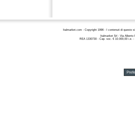
Italmarket.com - Copyright 1996 - I contenuti di questo si
Italmarket Srl
- Via Alberto
REA 1330730 - Cap. soc. € 10.000,00 i.e. -
Pref