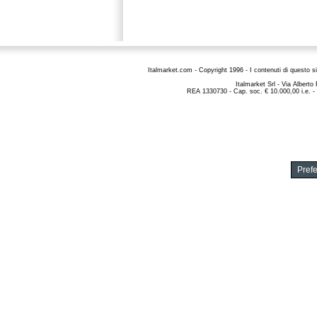
Italmarket.com - Copyright 1996 - I contenuti di questo si
Italmarket Srl
- Via Alberto
REA 1330730 - Cap. soc. € 10.000,00 i.e. -
Pref