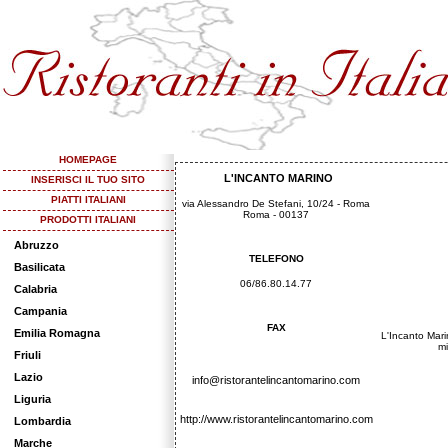
HOMEPAGE
L'INCANTO MARINO
INSERISCI IL TUO SITO
PIATTI ITALIANI
via Alessandro De Stefani, 10/24 - Roma
Roma - 00137
PRODOTTI ITALIANI
Abruzzo
TELEFONO
Basilicata
06/86.80.14.77
Calabria
Campania
FAX
Emilia Romagna
L'Incanto Mari
mi
Friuli
Lazio
info@ristorantelincantomarino.com
Liguria
http://www.ristorantelincantomarino.com
Lombardia
Marche