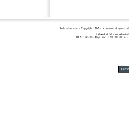
Italmarket.com - Copyright 1996 - I contenuti di questo si
Italmarket Srl
- Via Alberto
REA 1330730 - Cap. soc. € 10.000,00 i.e. -
Pref