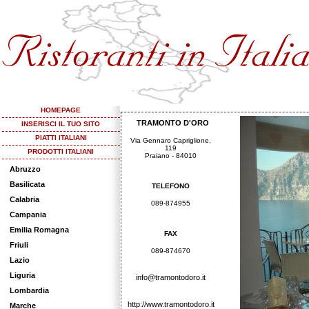
HOMEPAGE
TRAMONTO D'ORO
INSERISCI IL TUO SITO
PIATTI ITALIANI
Via Gennaro Capriglione,
119
PRODOTTI ITALIANI
Praiano - 84010
Abruzzo
Basilicata
TELEFONO
Calabria
089-874955
Campania
Emilia Romagna
FAX
Friuli
089-874670
Lazio
Liguria
info@tramontodoro.it
Lombardia
http://www.tramontodoro.it
Marche