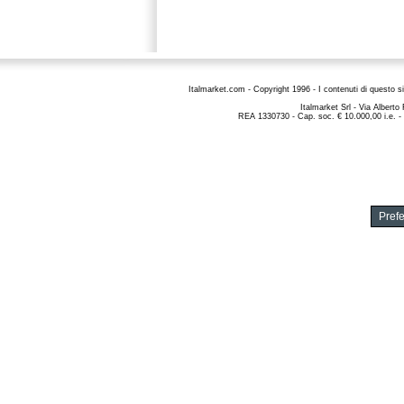
Italmarket.com - Copyright 1996 - I contenuti di questo si
Italmarket Srl
- Via Alberto
REA 1330730 - Cap. soc. € 10.000,00 i.e. -
Pref