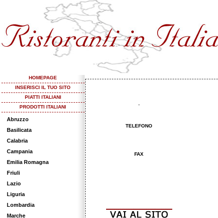
HOMEPAGE
INSERISCI IL TUO SITO
PIATTI ITALIANI
-
PRODOTTI ITALIANI
Abruzzo
TELEFONO
Basilicata
Calabria
Campania
FAX
Emilia Romagna
Friuli
Lazio
Liguria
Lombardia
Marche