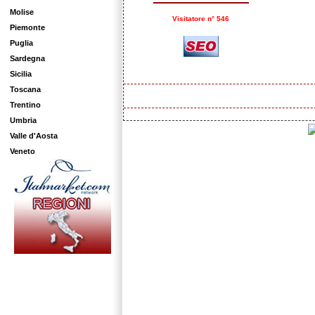
Molise
Visitatore n° 546
Piemonte
Puglia
Sardegna
Sicilia
Toscana
Trentino
Umbria
Valle d'Aosta
Veneto