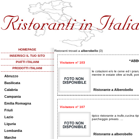
HOMEPAGE
Ristoranti trovati a
alberobello
(3)
INSERISCI IL TUO SITO
“ABB
PIATTI ITALIANI
Visitatore n° 103
PRODOTTI ITALIANI
le colazioni e/o le cene ed i pran
mentre in estate oltre ai trulli, pot
Abruzzo
Basilicata
Calabria
Ristorante a Alberobello
Campania
Emilia Romagna
Visitatore n° 107
Friuli
tipico ristorante a trullo,cucina t
Lazio
parcheggio privato. ...
Liguria
Lombardia
Ristorante a alberobello
Marche