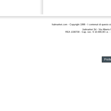
Italmarket.com - Copyright 1996 - I contenuti di questo si
Italmarket Srl
- Via Alberto
REA 1330730 - Cap. soc. € 10.000,00 i.e. -
Pref