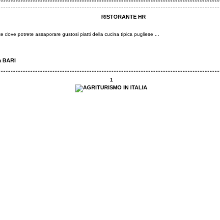
RISTORANTE HR
te dove potrete assaporare gustosi piatti della cucina tipica pugliese ...
a BARI
1