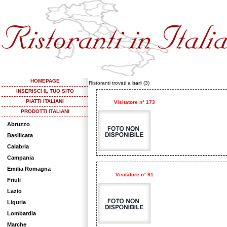
HOMEPAGE
Ristoranti trovati a
bari
(3)
INSERISCI IL TUO SITO
PIATTI ITALIANI
Visitatore n° 173
PRODOTTI ITALIANI
Abruzzo
Basilicata
Calabria
Campania
Emilia Romagna
Visitatore n° 91
Friuli
Lazio
Liguria
Lombardia
Marche