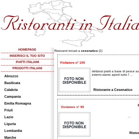
HOMEPAGE
Ristoranti trovati a
cesenatico
(2)
INSERISCI IL TUO SITO
PIATTI ITALIANI
Visitatore n° 100
PRODOTTI ITALIANI
deliziosi piatti a base di pesce s
esterni.siamo aperti tutto l' ...
Abruzzo
Basilicata
Calabria
Ristorante a Cesenatico
Campania
Emilia Romagna
Visitatore n° 95
Friuli
...
Lazio
Liguria
Lombardia
Risto
Marche