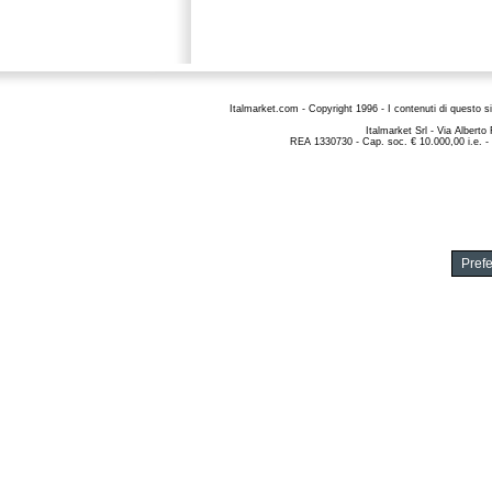
Italmarket.com - Copyright 1996 - I contenuti di questo si
Italmarket Srl
- Via Alberto
REA 1330730 - Cap. soc. € 10.000,00 i.e. -
Pref