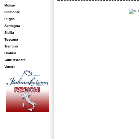
Molise
Piemonte
Puglia
Sardegna
Sicilia
Toscana
Trentino
Umbria
Valle d'Aosta
Veneto